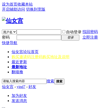
设为首页
收藏本站
开启辅助访问
切换到宽版
找回密码
自动登录
密码
立即注册
登录
快捷导航
仙女宫
论坛首页
购买邀请码
注册码购买地址及说明
最近更新
最新地址
翻墙撸
搜索
搜索
仙女宫
›
yind7
›
好友
加为好友
发送消息