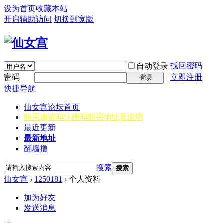
设为首页
收藏本站
开启辅助访问
切换到宽版
找回密码
自动登录
密码
立即注册
登录
快捷导航
仙女宫
论坛首页
购买邀请码
注册码购买地址及说明
最近更新
最新地址
翻墙撸
搜索
搜索
仙女宫
›
1250181
›
个人资料
加为好友
发送消息