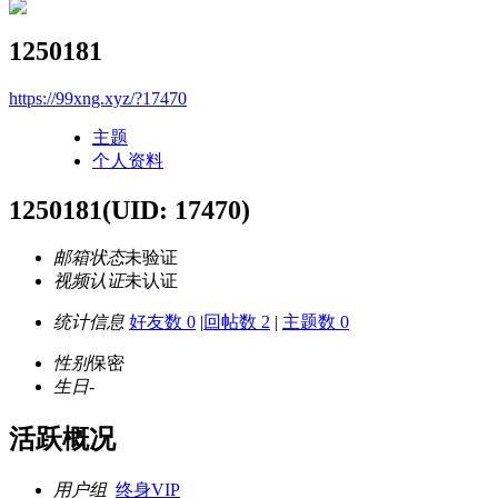
1250181
https://99xng.xyz/?17470
主题
个人资料
1250181
(UID: 17470)
邮箱状态
未验证
视频认证
未认证
统计信息
好友数 0
|
回帖数 2
|
主题数 0
性别
保密
生日
-
活跃概况
用户组
终身VIP