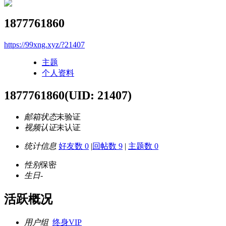
1877761860
https://99xng.xyz/?21407
主题
个人资料
1877761860
(UID: 21407)
邮箱状态
未验证
视频认证
未认证
统计信息
好友数 0
|
回帖数 9
|
主题数 0
性别
保密
生日
-
活跃概况
用户组
终身VIP