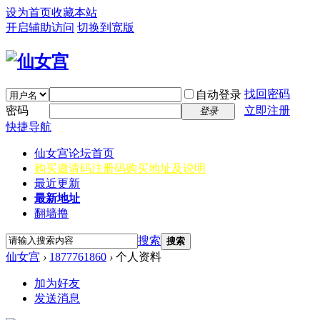
设为首页
收藏本站
开启辅助访问
切换到宽版
找回密码
自动登录
密码
立即注册
登录
快捷导航
仙女宫
论坛首页
购买邀请码
注册码购买地址及说明
最近更新
最新地址
翻墙撸
搜索
搜索
仙女宫
›
1877761860
›
个人资料
加为好友
发送消息