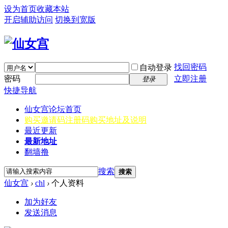
设为首页
收藏本站
开启辅助访问
切换到宽版
找回密码
自动登录
密码
立即注册
登录
快捷导航
仙女宫
论坛首页
购买邀请码
注册码购买地址及说明
最近更新
最新地址
翻墙撸
搜索
搜索
仙女宫
›
chl
›
个人资料
加为好友
发送消息