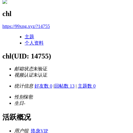
chl
https://99xng.xyz/?14755
主题
个人资料
chl
(UID: 14755)
邮箱状态
未验证
视频认证
未认证
统计信息
好友数 0
|
回帖数 13
|
主题数 0
性别
保密
生日
-
活跃概况
用户组
终身VIP