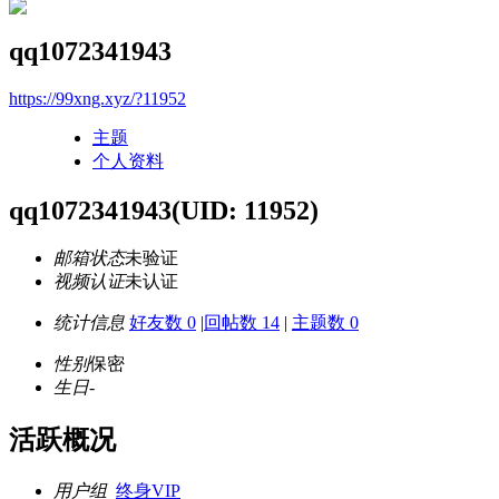
qq1072341943
https://99xng.xyz/?11952
主题
个人资料
qq1072341943
(UID: 11952)
邮箱状态
未验证
视频认证
未认证
统计信息
好友数 0
|
回帖数 14
|
主题数 0
性别
保密
生日
-
活跃概况
用户组
终身VIP