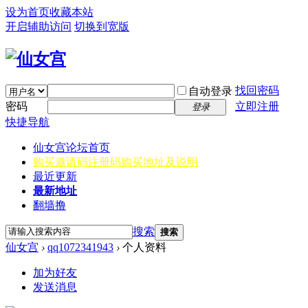
设为首页
收藏本站
开启辅助访问
切换到宽版
找回密码
自动登录
密码
立即注册
登录
快捷导航
仙女宫
论坛首页
购买邀请码
注册码购买地址及说明
最近更新
最新地址
翻墙撸
搜索
搜索
仙女宫
›
qq1072341943
›
个人资料
加为好友
发送消息