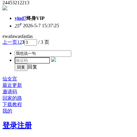
24453212213
yind7
终身VIP
#
25
2026-5-7 15:37:25
ewafawasfasfas
上一页
1
2
3
/ 3 页
回复
仙女宫
最近更新
邀请码
回家的路
下载教程
我的
登录
注册