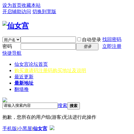
设为首页
收藏本站
开启辅助访问
切换到宽版
找回密码
自动登录
密码
立即注册
登录
快捷导航
仙女宫
论坛首页
购买邀请码
注册码购买地址及说明
最近更新
最新地址
翻墙撸
搜索
搜索
抱歉，您所在的用户组(游客)无法进行此操作
手机版
|
小黑屋
|
仙女宫