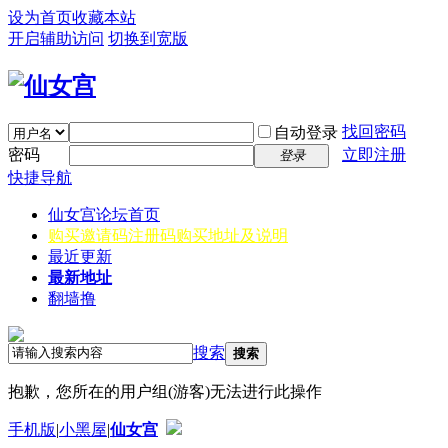
设为首页
收藏本站
开启辅助访问
切换到宽版
找回密码
自动登录
密码
立即注册
登录
快捷导航
仙女宫
论坛首页
购买邀请码
注册码购买地址及说明
最近更新
最新地址
翻墙撸
搜索
搜索
抱歉，您所在的用户组(游客)无法进行此操作
手机版
|
小黑屋
|
仙女宫