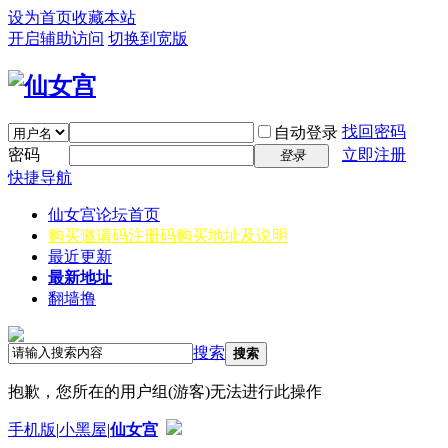
设为首页
收藏本站
开启辅助访问
切换到宽版
找回密码
自动登录
密码
立即注册
登录
快捷导航
仙女宫
论坛首页
购买邀请码
注册码购买地址及说明
最近更新
最新地址
翻墙撸
搜索
搜索
抱歉，您所在的用户组(游客)无法进行此操作
手机版
|
小黑屋
|
仙女宫