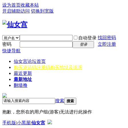
设为首页
收藏本站
开启辅助访问
切换到宽版
找回密码
自动登录
密码
立即注册
登录
快捷导航
仙女宫
论坛首页
购买邀请码
注册码购买地址及说明
最近更新
最新地址
翻墙撸
搜索
搜索
抱歉，您所在的用户组(游客)无法进行此操作
手机版
|
小黑屋
|
仙女宫