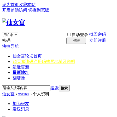
设为首页
收藏本站
开启辅助访问
切换到宽版
找回密码
自动登录
密码
立即注册
登录
快捷导航
仙女宫
论坛首页
购买邀请码
注册码购买地址及说明
最近更新
最新地址
翻墙撸
搜索
搜索
仙女宫
›
xsxuzs
›
个人资料
加为好友
发送消息