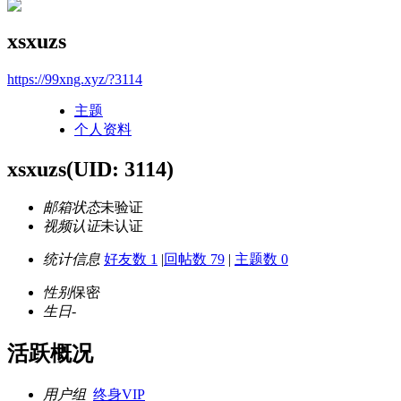
xsxuzs
https://99xng.xyz/?3114
主题
个人资料
xsxuzs
(UID: 3114)
邮箱状态
未验证
视频认证
未认证
统计信息
好友数 1
|
回帖数 79
|
主题数 0
性别
保密
生日
-
活跃概况
用户组
终身VIP